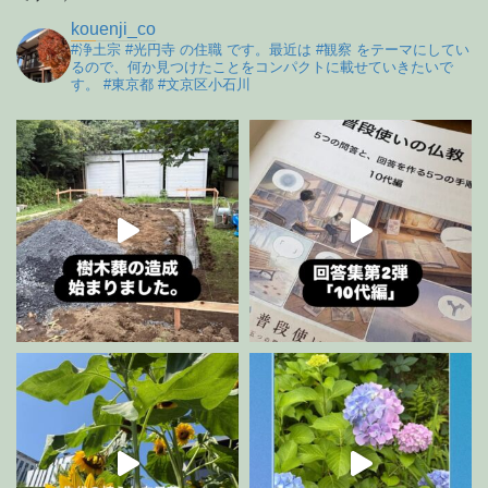
kouenji_co
#浄土宗 #光円寺 の住職 です。最近は #観察 をテーマにしてい
るので、何か見つけたことをコンパクトに載せていきたいで
す。 #東京都 #文京区小石川