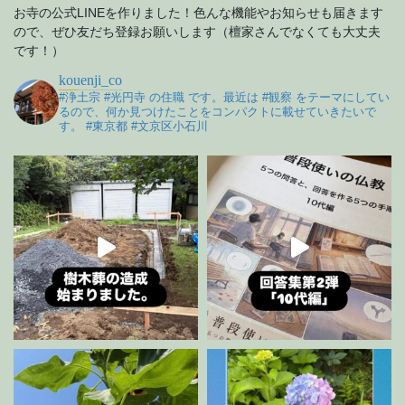
お寺の公式LINEを作りました！色んな機能やお知らせも届きます
ので、ぜひ友だち登録お願いします（檀家さんでなくても大丈夫
です！）
kouenji_co
#浄土宗 #光円寺 の住職 です。最近は #観察 をテーマにしてい
るので、何か見つけたことをコンパクトに載せていきたいで
す。 #東京都 #文京区小石川