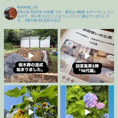
kouenji_co
#浄土宗 #光円寺 の住職 です。最近は #観察 をテーマにしてい
るので、何か見つけたことをコンパクトに載せていきたいで
す。 #東京都 #文京区小石川