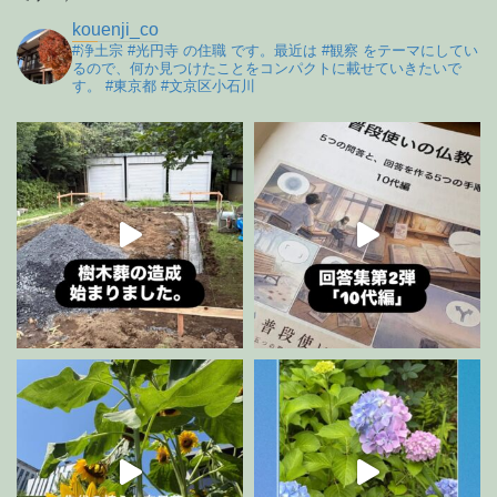
kouenji_co
#浄土宗 #光円寺 の住職 です。最近は #観察 をテーマにしてい
るので、何か見つけたことをコンパクトに載せていきたいで
す。 #東京都 #文京区小石川