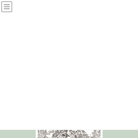
コ
ナ
光圓寺サイト
ン
ビ
テ
ゲ
ン
ー
メディア
ツ
シ
へ
ョ
ス
ン
HOME
メディア
edoperiod
キ
に
ッ
移
プ
動
2020年5月10日
/ 最終更新日時 :
2020年5月10日
edoperiod