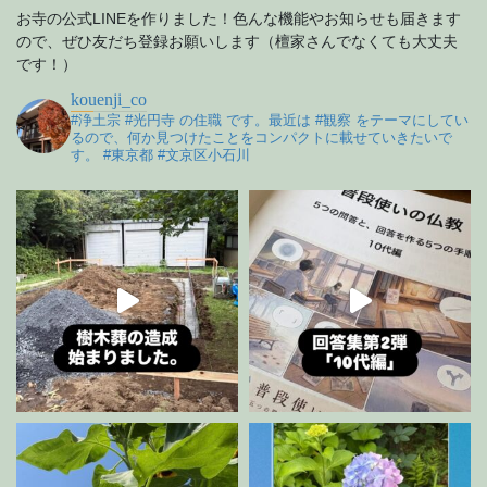
お寺の公式LINEを作りました！色んな機能やお知らせも届きます
ので、ぜひ友だち登録お願いします（檀家さんでなくても大丈夫
です！）
kouenji_co
#浄土宗 #光円寺 の住職 です。最近は #観察 をテーマにしてい
るので、何か見つけたことをコンパクトに載せていきたいで
す。 #東京都 #文京区小石川