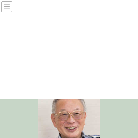
コ
ナ
光圓寺サイト
ン
ビ
テ
ゲ
ン
ー
投稿
ツ
シ
へ
ョ
ス
ン
HOME
一人前になってから結婚を考える
hirosati
キ
に
ッ
移
プ
動
2025年2月3日
/ 最終更新日時 :
2025年2月3日
hirosati