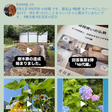
kouenji_co
#浄土宗 #光円寺 の住職 です。最近は #観察 をテーマにしてい
るので、何か見つけたことをコンパクトに載せていきたいで
す。 #東京都 #文京区小石川