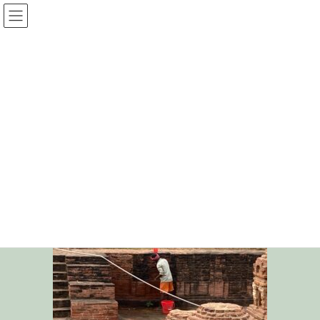
コ
ナ
光圓寺サイト
ン
ビ
テ
ゲ
ン
ー
投稿
ツ
シ
へ
ョ
ス
ン
HOME
インドへ行ってきました（１）
IMG_1957
キ
に
ッ
移
プ
動
2023年12月19日
/ 最終更新日時 :
2023年12月19日
IMG_1957