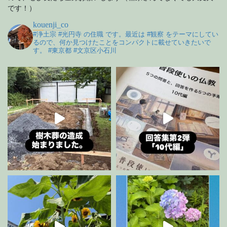
です！）
kouenji_co
#浄土宗 #光円寺 の住職 です。最近は #観察 をテーマにしてい
るので、何か見つけたことをコンパクトに載せていきたいで
す。 #東京都 #文京区小石川