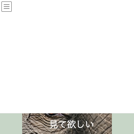
コ
ナ
光圓寺サイト
ン
ビ
テ
ゲ
ン
ー
投稿
ツ
シ
へ
ョ
ス
ン
HOME
見て欲しい
キ
に
ッ
移
プ
動
2020年9月12日
/ 最終更新日時 :
2020年9月12日